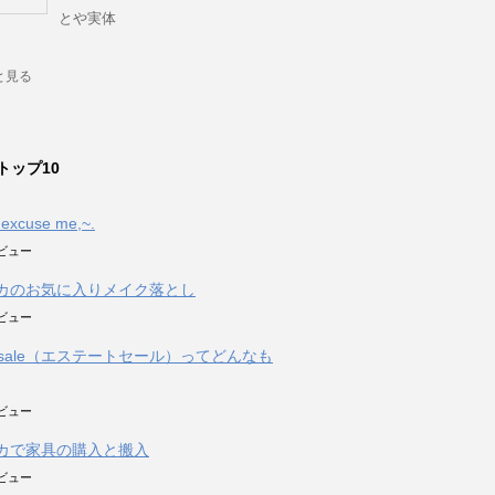
とや実体
と見る
トップ10
ll excuse me,~.
のビュー
カのお気に入りメイク落とし
のビュー
te sale（エステートセール）ってどんなも
のビュー
カで家具の購入と搬入
のビュー