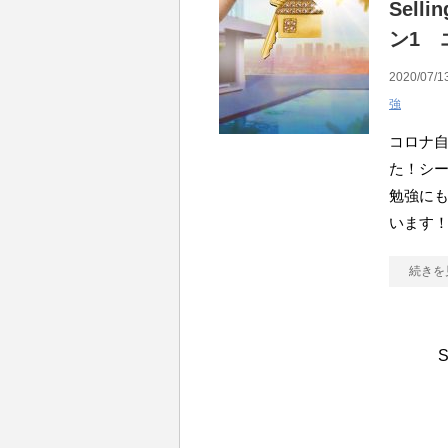
Sell
ン1 
2020/07/1
強
コロナ自粛
た！シー
勉強に
います！
続きを
S