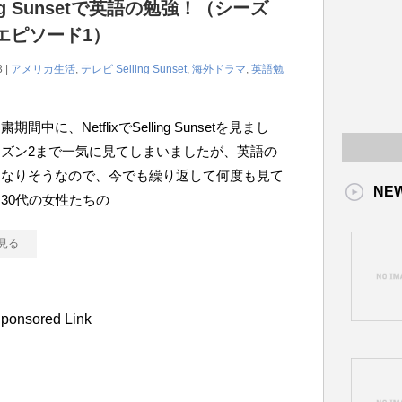
ing Sunsetで英語の勉強！（シーズ
エピソード1）
3 |
アメリカ生活
,
テレビ
Selling Sunset
,
海外ドラマ
,
英語勉
期間中に、NetflixでSelling Sunsetを見まし
ズン2まで一気に見てしまいましたが、英語の
もなりそうなので、今でも繰り返して何度も見て
NE
30代の女性たちの
見る
ponsored Link