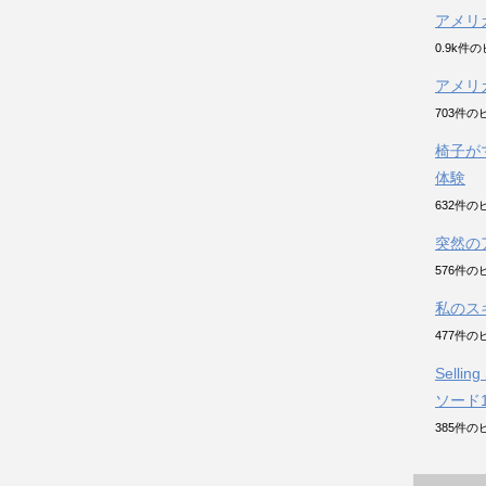
アメリ
0.9k件
アメリ
703件の
椅子が
体験
632件の
突然の
576件の
私のス
477件の
Sell
ソード
385件の