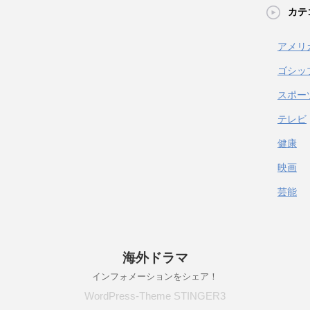
カテ
アメリ
ゴシッ
スポー
テレビ
健康
映画
芸能
海外ドラマ
インフォメーションをシェア！
WordPress-Theme STINGER3