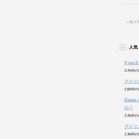
→もっ
人気
If you’
3.7k件
アメリ
2.6k件
Esta
の？
2.2k件
アメリ
1.3k件