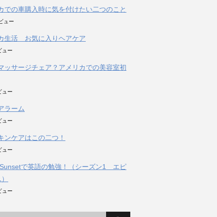
カでの車購入時に気を付けたい二つのこと
のビュー
カ生活 お気に入りヘアケア
ビュー
マッサージチェア？アメリカでの美容室初
ビュー
アラーム
ビュー
キンケアはこの二つ！
ビュー
ing Sunsetで英語の勉強！（シーズン1 エピ
1）
ビュー